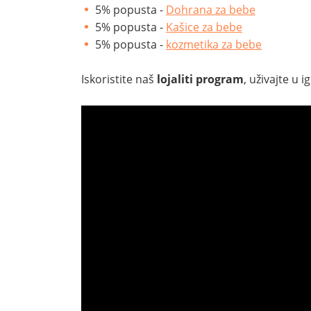
5% popusta -
Dohrana za bebe
5% popusta -
Kašice za bebe
5% popusta -
kozmetika za bebe
Iskoristite naš
lojaliti program
, uživajte u i