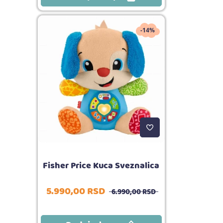
-14%
Fisher Price Kuca Sveznalica
5.990,
00
RSD
6.990,
00
RSD