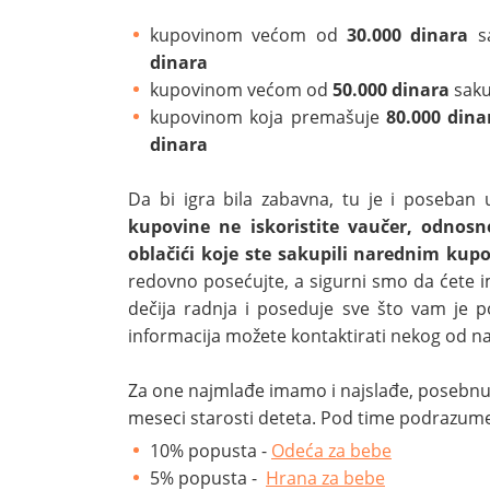
kupovinom većom od
30.000 dinara
sa
dinara
kupovinom većom od
50.000 dinara
saku
kupovinom koja premašuje
80.000 dina
dinara
Da bi igra bila zabavna, tu je i poseban 
kupovine ne iskoristite vaučer, odnosn
oblačići koje ste sakupili narednim kup
redovno posećujte, a sigurni smo da ćete im
dečija radnja i poseduje sve što vam je 
informacija možete kontaktirati nekog od n
Za one najmlađe imamo i najslađe, posebnu 
meseci starosti deteta. Pod time podrazu
10% popusta -
Odeća za bebe
5% popusta -
Hrana za bebe