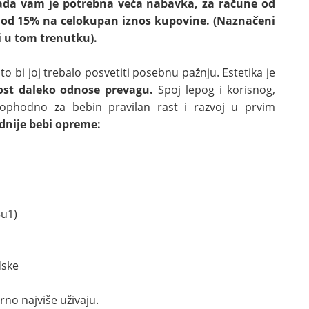
ada vam je potrebna veća nabavka, za račune od
od 15% na celokupan iznos kupovine. (Naznačeni
ji u tom trenutku).
o bi joj trebalo posvetiti posebnu pažnju. Estetika je
ost daleko odnose prevagu.
Spoj lepog i korisnog,
ophodno za bebin pravilan rast i razvoj u prvim
dnije bebi opreme:
3u1)
dske
rno najviše uživaju.