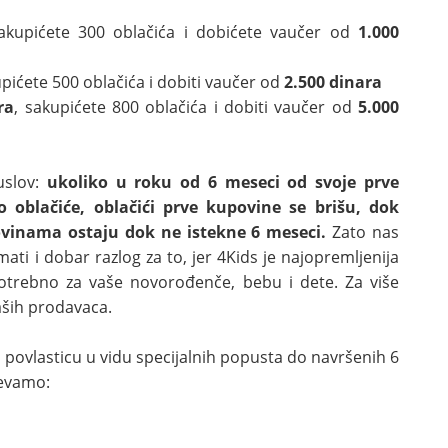
kupićete 300 oblačića i dobićete vaučer od
1.000
pićete 500 oblačića i dobiti vaučer od
2.500 dinara
ra
, sakupićete 800 oblačića i dobiti vaučer od
5.000
uslov:
ukoliko u roku od 6 meseci od svoje prve
o oblačiće, oblačići prve kupovine se brišu, dok
ovinama ostaju dok ne istekne 6 meseci.
Zato nas
ati i dobar razlog za to, jer 4Kids je najopremljenija
potrebno za vaše novorođenče, bebu i dete. Za više
aših prodavaca.
povlasticu u vidu specijalnih popusta do navršenih 6
mevamo: