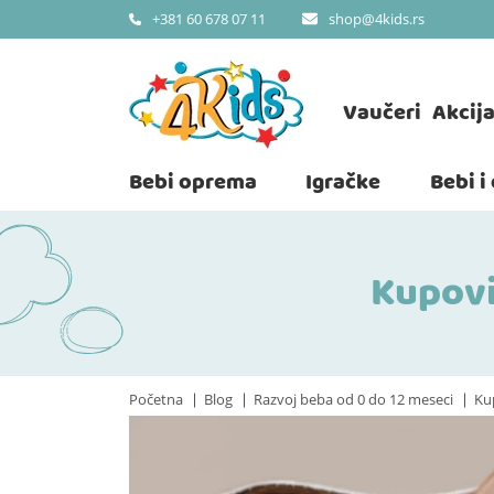
shop@4kids.rs
+381 60 678 07 11
Vaučeri
Akcij
Bebi oprema
Igračke
Bebi i
Kupovi
Početna
Blog
Razvoj beba od 0 do 12 meseci
Kup