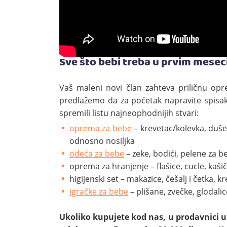
Sve što bebi treba u prvim mese
Vaš maleni novi član zahteva priličnu op
predlažemo da za početak napravite spisa
spremili listu najneophodnijih stvari:
oprema za bebe
– krevetac/kolevka, dušek
odnosno nosiljka
odeća za bebe
– zeke, bodići, pelene za b
oprema za hranjenje – flašice, cucle, kašič
higijenski set – makazice, češalj i četka,
igračke za bebe
– plišane, zvečke, glodalic
Ukoliko kupujete kod nas, u prodavnici u