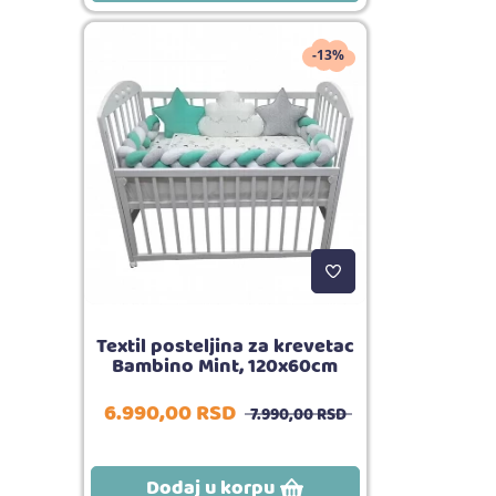
-13%
Textil posteljina za krevetac
Bambino Mint, 120x60cm
6.990,
00
RSD
7.990,
00
RSD
Dodaj u korpu