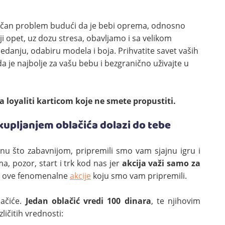
ičan problem budući da je bebi oprema, odnosno
ji opet, uz dozu stresa, obavljamo i sa velikom
gledanju, odabiru modela i boja. Prihvatite savet vaših
 da je najbolje za vašu bebu i bezgranično uživajte u
a loyaliti karticom koje ne smete propustiti.
kupljanjem oblačića dolazi do tebe
inu što zabavnijom, pripremili smo vam sjajnu igru i
a, pozor, start i trk kod nas jer
akcija važi samo za
te ove fenomenalne
akcije
koju smo vam pripremili.
ačiće.
Jedan oblačić vredi 100 dinara
, te njihovim
ičitih vrednosti: