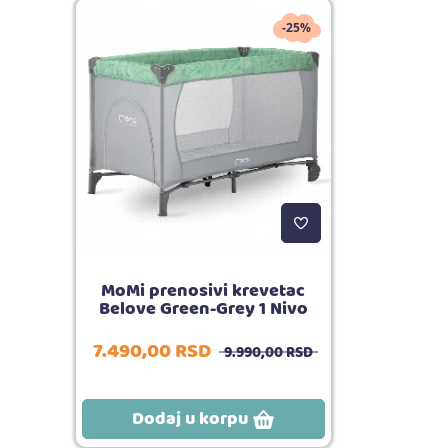
-25%
MoMi prenosivi krevetac
Belove Green-Grey 1 Nivo
7.490,
00
RSD
9.990,
00
RSD
Dodaj u korpu