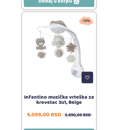
Dodaj u korpu
-10%
Infantino muzička vrteška za
krevetac 3u1, Beige
5.099,
00
RSD
5.690,
00
RSD