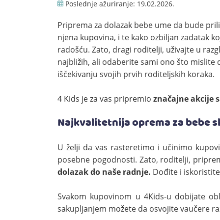
Poslednje ažuriranje:
19.02.2026.
Priprema za dolazak bebe ume da bude pril
njena kupovina, i te kako ozbiljan zadatak ko
radošću. Zato, dragi roditelji, uživajte u raz
najbližih, ali odaberite sami ono što mislite
iščekivanju svojih prvih roditeljskih koraka.
4 Kids je za vas pripremio
značajne akcije s
Najkvalitetnija oprema za bebe s
U želji da vas rasteretimo i učinimo kupov
posebne pogodnosti. Zato, roditelji, priprem
dolazak do naše radnje.
Dođite i iskoristi
Svakom kupovinom u 4Kids-u dobijate obl
sakupljanjem možete da osvojite vaučere razl