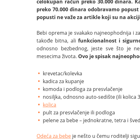
celokupan račun preko 30.000 dinara. K
preko 70.000 dinara odobravamo popust 
popusti ne važe za artikle koji su na akci
Bebi oprema je svakako najneophodnija i zat
takođe bitna, ali
funkcionalnost i sigurn
odnosno bezbednog, jeste sve što je ne
mesecima života.
Ovo je spisak najneopho
krevetac/kolevka
kadica za kupanje
komoda i podloga za presvlačenje
nosiljka, odnosno auto-sedište (ili kolica 
kolica
pult za presvlačenje ili podloga
pelene za bebe – jednokratne, tetra i šve
Odeća za bebe
je nešto u čemu roditelji sigu