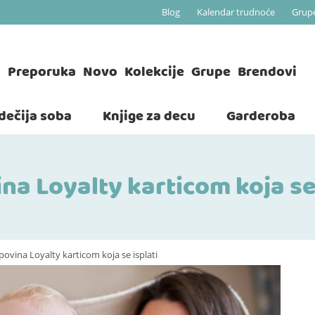
Blog
Kalendar trudnoće
Grup
a
Preporuka
Novo
Kolekcije
Grupe
Brendovi
 dečija soba
Knjige za decu
Garderoba
na Loyalty karticom koja se 
ovina Loyalty karticom koja se isplati