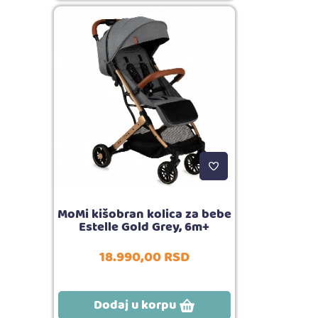
MoMi kišobran kolica za bebe
Estelle Gold Grey, 6m+
18.990,
00
RSD
Dodaj u korpu