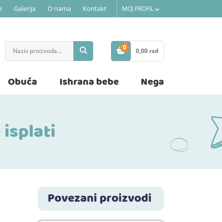
e
Galerija
O nama
Kontakt
MOJ PROFIL
0
0,
00
rsd
STAVKE
Obuća
Ishrana bebe
Nega
isplati
Povezani proizvodi