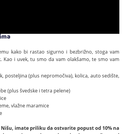
cima
remu kako bi rastao sigurno i bezbrižno, stoga vam
k. Kao i uvek, tu smo da vam olakšamo, te smo vam
, posteljina (plus nepromočiva), kolica, auto sedište,
ebe (plus švedske i tetra pelene)
ice
 kreme, vlažne maramice
e
 Nišu, imate priliku da ostvarite popust od 10% na