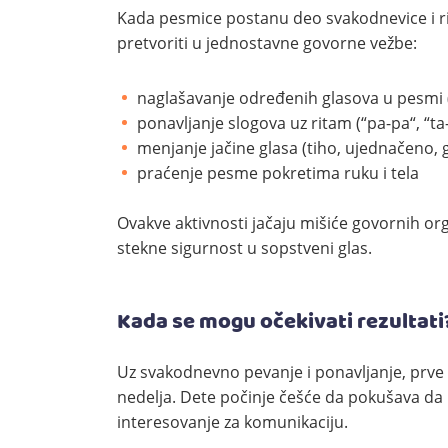
Kada pesmice postanu deo svakodnevice i r
pretvoriti u jednostavne govorne vežbe:
naglašavanje određenih glasova u pesmi (n
ponavljanje slogova uz ritam (“pa-pa“, “ta-
menjanje jačine glasa (tiho, ujednačeno, 
praćenje pesme pokretima ruku i tela
Ovakve aktivnosti jačaju mišiće govornih org
stekne sigurnost u sopstveni glas.
Kada se mogu očekivati rezultati
Uz svakodnevno pevanje i ponavljanje, prve
nedelja. Dete počinje češće da pokušava da iz
interesovanje za komunikaciju.