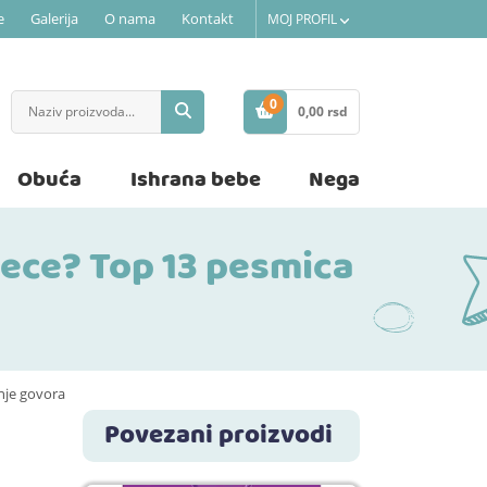
e
Galerija
O nama
Kontakt
MOJ PROFIL
0
0,
00
rsd
STAVKE
Obuća
Ishrana bebe
Nega
dece? Top 13 pesmica
nje govora
Povezani proizvodi