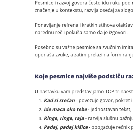
Pesmice i razvoj govora često idu ruku pod r
značenje u kontekstu, razvija osećaj za slogo
Ponavljanje refrena i kratkih stihova olakš
narednu reč i pokuša samo da je izgovori.
Posebno su važne pesmice sa zvučnim imita
oponaša zvuke, a zatim prelazi na formiranje 
Koje pesmice najviše podstiču ra
U nastavku vam predstavljamo TOP trinaest
Kad si srećan
- povezuje govor, pokret 
Ide maca oko tebe
- jednostavan tekst,
Ringe, ringe, raja
- razvija slušnu pažnju
Padaj, padaj kišice
- obogaćuje rečnik 