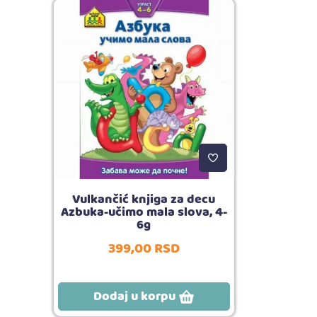
Vulkančić knjiga za decu
Azbuka-učimo mala slova, 4-
6g
399,
00
RSD
Dodaj u korpu