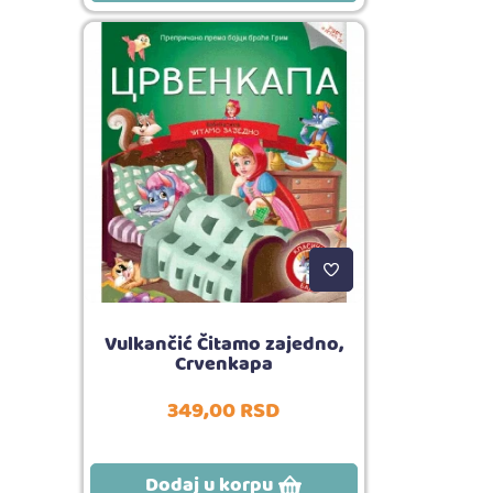
Vulkančić Čitamo zajedno,
Crvenkapa
349,
00
RSD
Dodaj u korpu