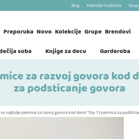
Blog
Kalendar trudnoće
Grup
a
Preporuka
Novo
Kolekcije
Grupe
Brendovi
 dečija soba
Knjige za decu
Garderoba
smice za razvoj govora kod 
za podsticanje govora
 su najbolje pesmice za razvoj govora kod dece? Top 13 pesmica za podstica