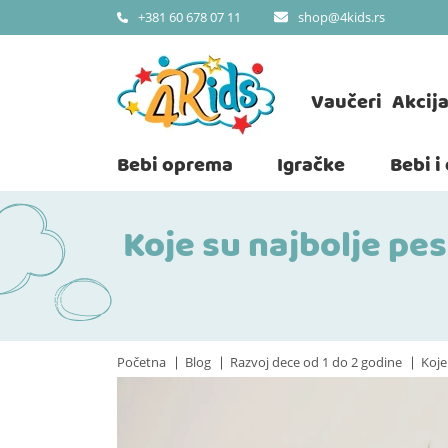
shop@4kids.rs
+381 60 678 07 11
Vaučeri
Akcij
Bebi oprema
Igračke
Bebi i
Koje su najbolje pe
Početna
Blog
Razvoj dece od 1 do 2 godine
Koje