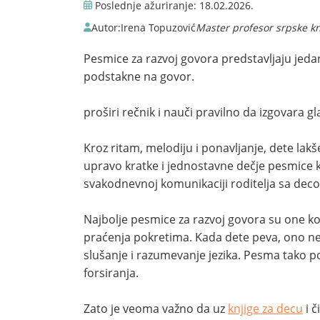
Poslednje ažuriranje:
18.02.2026.
Autor:
Irena Topuzović
Master profesor srpske knj
Pesmice za razvoj govora predstavljaju jedan
podstakne na govor.
proširi rečnik i nauči pravilno da izgovara g
Kroz ritam, melodiju i ponavljanje, dete lakš
upravo kratke i jednostavne dečje pesmice ko
svakodnevnoj komunikaciji roditelja sa dec
Najbolje pesmice za razvoj govora su one ko
praćenja pokretima. Kada dete peva, ono ne 
slušanje i razumevanje jezika. Pesma tako po
forsiranja.
Zato je veoma važno da uz
knjige za decu
i č