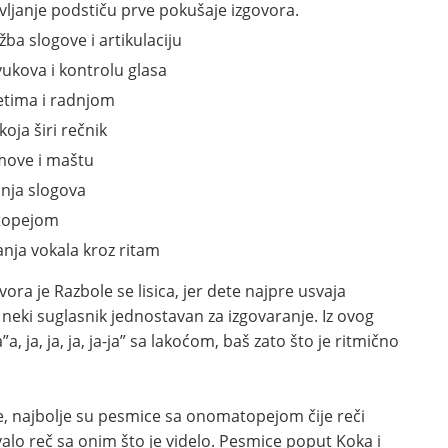
avljanje podstiču prve pokušaje izgovora.
žba slogove i artikulaciju
vukova i kontrolu glasa
etima i radnjom
oja širi rečnik
jmove i maštu
anja slogova
atopejom
nja vokala kroz ritam
a je Razbole se lisica, jer dete najpre usvaja
 neki suglasnik jednostavan za izgovaranje. Iz ovog
, ja, ja, ja, ja-ja” sa lakoćom, baš zato što je ritmično
, najbolje su pesmice sa onomatopejom čije reči
alo reč sa onim što je videlo. Pesmice poput Koka i