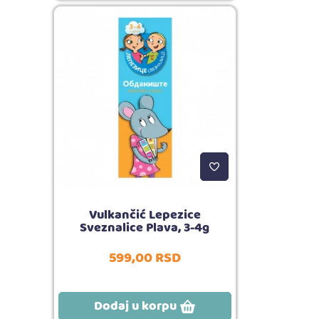
Vulkančić Lepezice
Sveznalice Plava, 3-4g
599,
00
RSD
Dodaj u korpu