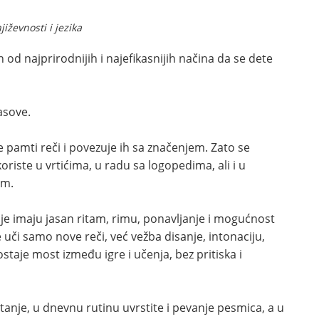
iževnosti i jezika
 od najprirodnijih i najefikasnijih načina da se dete
lasove.
e pamti reči i povezuje ih sa značenjem. Zato se
riste u vrtićima, u radu sa logopedima, ali i u
om.
je imaju jasan ritam, rimu, ponavljanje i mogućnost
uči samo nove reči, već vežba disanje, intonaciju,
staje most između igre i učenja, bez pritiska i
itanje, u dnevnu rutinu uvrstite i pevanje pesmica, a u