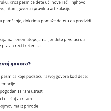
uku. Kroz pesmice dete uči nove reči i njihovo
ve, ritam govora i pravilnu artikulaciju.
ava pamćenje, dok rima pomaže detetu da predvidi
cijama i onomatopejama, jer dete prvo uči da
pravih reči i rečenica.
zvoj govora?
 pesmica koje podstiču razvoj govora kod dece:
i emocije
 pogodan za rani uzrast
 i osećaj za ritam
pojmovima iz prirode