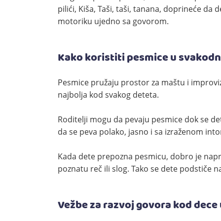
pilići, Kiša, Taši, taši, tanana, doprineće da 
motoriku ujedno sa govorom.
Kako koristiti pesmice u svakod
Pesmice pružaju prostor za maštu i improviza
najbolja kod svakog deteta.
Roditelji mogu da pevaju pesmice dok se dete
da se peva polako, jasno i sa izraženom int
Kada dete prepozna pesmicu, dobro je napra
poznatu reč ili slog. Tako se dete podstiče 
Vežbe za razvoj govora kod dece