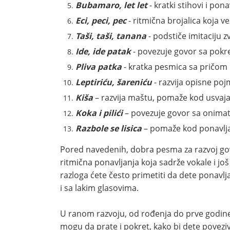
Bubamaro, let let
- kratki stihovi i pon
Eci, peci, pec
- ritmična brojalica koja ve
Taši, taši, tanana
- podstiče imitaciju z
Ide, ide patak
- povezuje govor sa pokr
Pliva patka
- kratka pesmica sa pričom k
Leptiriću, šareniću
- razvija opisne po
Kiša
– razvija maštu, pomaže kod usvaj
Koka i pilići
– povezuje govor sa onim
Razbole se lisica
– pomaže kod ponavlja
Pored navedenih, dobra pesma za razvoj govor
ritmična ponavljanja koja sadrže vokale i još
razloga ćete često primetiti da dete ponavlja”a
i sa lakim glasovima.
U ranom razvoju, od rođenja do prve godine
mogu da prate i pokret, kako bi dete poveziv