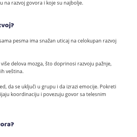
u na razvoj govora i koje su najbolje.
zvoj?
a sama pesma ima snažan uticaj na celokupan razvoj
e više delova mozga, što doprinosi razvoju pažnje,
ih veština.
d, da se uključi u grupu i da izrazi emocije. Pokreti
ijaju koordinaciju i povezuju govor sa telesnim
vora?