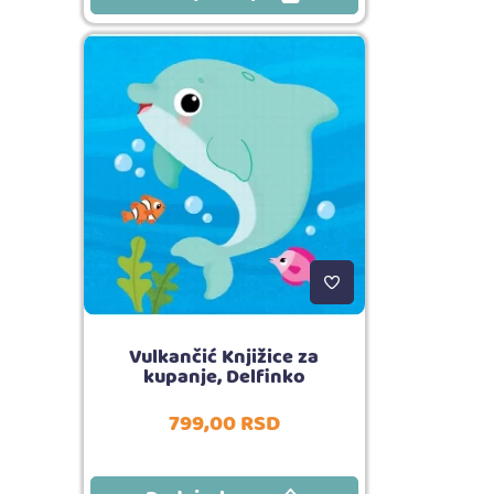
Vulkančić Knjižice za
kupanje, Delfinko
799,
00
RSD