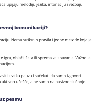
deca upijaju melodiju jezika, intonaciju i vežbaju
nevnoj komunikaciji?
ciju. Nema striktnih pravila i jedne metode koja je
 igra, oblači, šeta ili sprema za spavanje. Važno je
onacijom.
viti kratku pauzu i sačekati da samo izgovori
na aktivno učešće, a ne samo na pasivno slušanje.
 uz pesmu