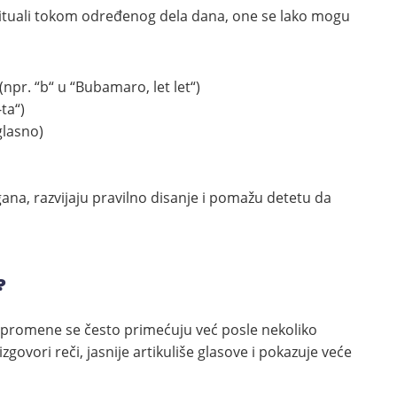
ituali tokom određenog dela dana, one se lako mogu
pr. “b“ u “Bubamaro, let let“)
ta“)
glasno)
ana, razvijaju pravilno disanje i pomažu detetu da
?
 promene se često primećuju već posle nekoliko
govori reči, jasnije artikuliše glasove i pokazuje veće