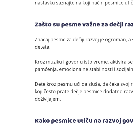
nastavku saznajte na koji način pesmice utič
Zašto su pesme važne za dečji ra
Značaj pesme za dečiji razvoj je ogroman, 
deteta.
Kroz muziku i govor u isto vreme, aktivira s
pamćenja, emocionalne stabilnosti i socijaln
Dete kroz pesmu uči da sluša, da čeka svoj re
koji često prate dečje pesmice dodatno razv
doživljajem.
Kako pesmice utiču na razvoj go